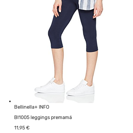
Bellinella
+ INFO
Bl1005 leggings premamá
11,95
€