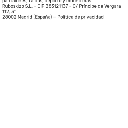
pantalones, faldas, deporte y mucho más.
Ruboskizo S.L. - CIF B83121137 - C/ Príncipe de Vergara
112, 3ª
28002 Madrid (España) —
Política de privacidad