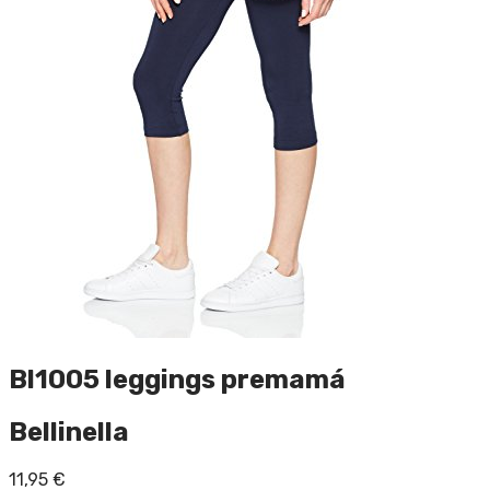
Bl1005 leggings premamá
Bellinella
11,95
€